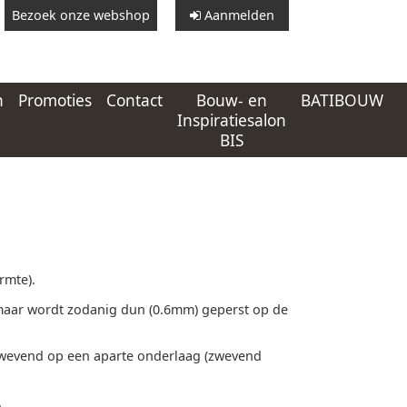
Bezoek onze webshop
Aanmelden
n
Promoties
Contact
Bouw- en
BATIBOUW
Inspiratiesalon
BIS
armte).
 maar wordt zodanig dun (0.6mm) geperst op de
r zwevend op een aparte onderlaag (zwevend
.