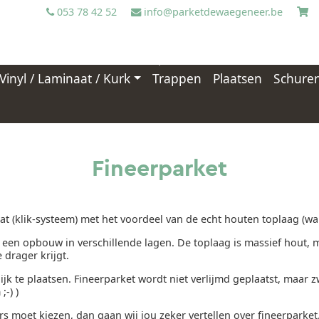
053 78 42 52
info@parketdewaegeneer.be
Vinyl / Laminaat / Kurk
Trappen
Plaatsen
Schure
Fineerparket
t (klik-systeem) met het voordeel van de echt houten toplaag (w
t een opbouw in verschillende lagen. De toplaag is massief hout,
 drager krijgt.
ijk te plaatsen. Fineerparket wordt niet verlijmd geplaatst, maa
;-) )
rs moet kiezen, dan gaan wij jou zeker vertellen over fineerparket