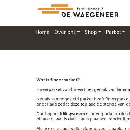
Home
Over ons
Shop
Parket
Wat is fineerparket?
Fineerparket combineert het gemak van laminaa
Net als samengesteld parket heeft fineerparke
onderlaag zodat deze toplaag de sterkte van de
Dankzij het
kliksysteem
is fineerparket makkel
plaatsen, wat is dat? Dat is plaatsen zonder lijm 
Als je ons vraagt welke vloer je voor slaapkame